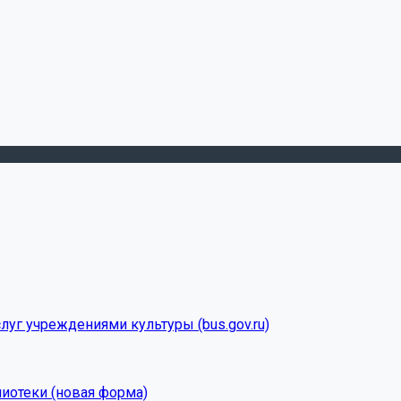
луг учреждениями культуры (bus.gov.ru)
лиотеки (новая форма)