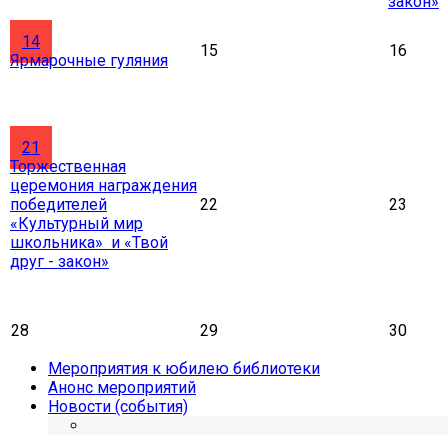
закон»
14
15
16
Ярмарочные гуляния
21
Торжественная
церемония награждения
победителей
22
23
«Культурный мир
школьника» и «Твой
друг - закон»
28
29
30
Мероприятия к юбилею библиотеки
Анонс мероприятий
Новости (события)