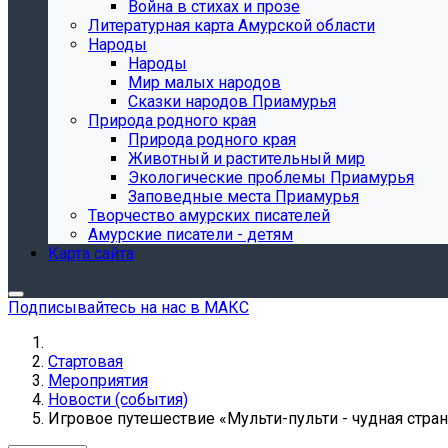
Война в стихах и прозе
Литературная карта Амурской области
Народы
Народы
Мир малых народов
Сказки народов Приамурья
Природа родного края
Природа родного края
Животный и растительный мир
Экологические проблемы Приамурья
Заповедные места Приамурья
Творчество амурских писателей
Амурские писатели - детям
Карта сайта
Подписывайтесь на нас в МАКС
Стартовая
Мероприятия
Новости (события)
Игровое путешествие «Мульти-пульти - чудная стра