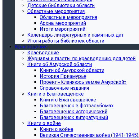
Детские библиотеки области
Областные мероприятия
Областные мероприятия
Архив мероприятий
Итоги мероприятий
Календарь литературных и памятных дат
Итоги работы библиотек области
Краеведение
Краеведение
Журналы и газеты по краеведению для детей
Книги об Амурской области
Книги об Амурской области
История Приамурья
Проект «Кланяюсь земле Амурской»
Справочные издания
Книги о Благовещенске
Книги о Благовещенске
Благовещенск в фотоальбомах
Благовещенск исторический
Благовещенск литературный
Книги о войне
Книги о войне
Великая Отечественная война (1941-1945).