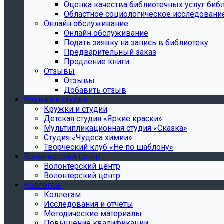
Oценка качества библиотечных услуг библ
Областное социологическое исследовани
Онлайн обслуживание
Онлайн обслуживание
Подать заявку на запись в библиотеку
Предварительный заказ
Продление книги
Отзывы
Отзывы
Добавить отзыв
Кружки и студии
Кружки и студии
Детская студия «Яркие краски»
Мультипликационная студия «Сказка»
Студия «Чудеса химии»
Творческий клуб «Не по шаблону»
Волонтерский центр
Волонтерский центр
Волонтерский центр
Коллегам
Коллегам
Исследования и отчеты
Методические материалы
Повышение квалификации