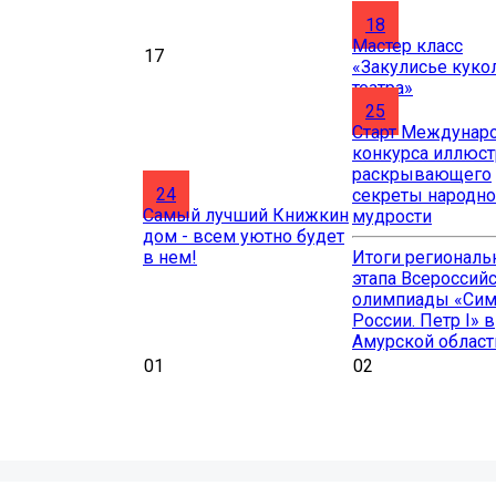
18
Мастер класс
17
«Закулисье куко
театра»
25
Старт Междунар
конкурса иллюст
раскрывающего
24
секреты народн
Самый лучший Книжкин
мудрости
дом - всем уютно будет
в нем!
Итоги региональ
этапа Всероссий
олимпиады «Си
России. Петр I» в
Амурской област
01
02