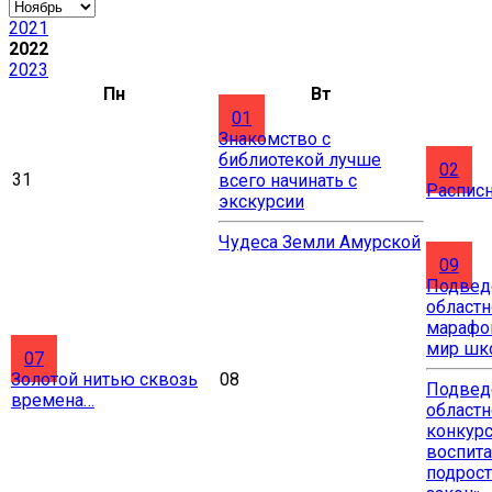
2021
2022
2023
Пн
Вт
01
Знакомство с
библиотекой лучше
02
31
всего начинать с
Расписн
экскурсии
Чудеса Земли Амурской
09
Подвед
областн
марафо
мир шк
07
Золотой нитью сквозь
08
Подвед
времена…
областн
конкурс
воспита
подрост