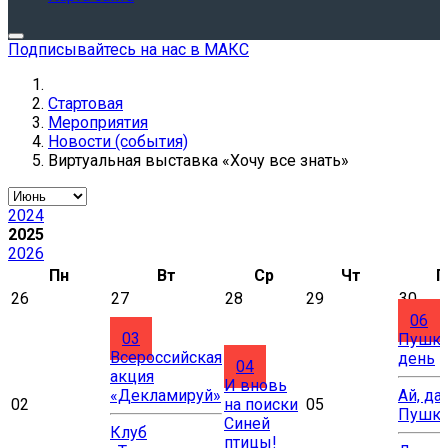
Подписывайтесь на нас в МАКС
Стартовая
Мероприятия
Новости (события)
Виртуальная выставка «Хочу все знать»
2024
2025
2026
Пн
Вт
Ср
Чт
П
26
27
28
29
30
06
03
Пушки
Всероссийская
день
04
акция
И вновь
«Декламируй»
Ай, да
02
на поиски
05
Пушки
Синей
Клуб
птицы!