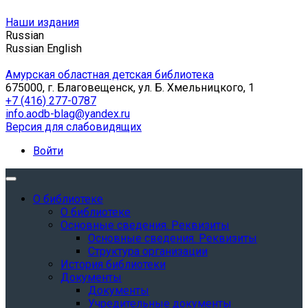
Наши издания
Russian
Russian
English
Амурская областная детская библиотека
675000, г. Благовещенск, ул. Б. Хмельницкого, 1
+7 (416) 277-0787
info.aodb-blag@yandex.ru
Версия для слабовидящих
Войти
О библиотеке
О библиотеке
Основные сведения. Реквизиты
Основные сведения. Реквизиты
Структура организации
История библиотеки
Документы
Документы
Учредительные документы