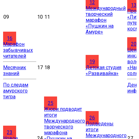
12
13
Международный
Прое
творческий
09
10
11
«Лит
марафон
путе
«Пушкин на
косм
Амуре»
16
20
Марафон
Цент
забывчивых
инкл
читателей
19
воло
Месячник
17
18
Детская студия
«Нав
знаний
«Развивайка»
солн
По следам
Ден
амурского
инф
тигра
25
Жюри подводит
итоги
26
Международного
Подведены
творческого
итоги
23
марафона
Международного
Новое
24
27
«Пушкин на