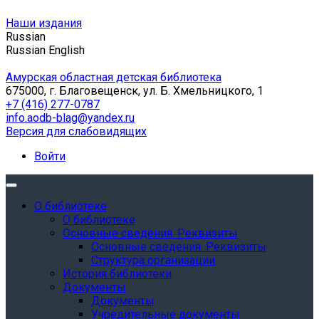
Наши издания
Russian
Russian
English
Амурская областная детская библиотека
675000, г. Благовещенск, ул. Б. Хмельницкого, 1
+7 (416) 277-0787
info.aodb-blag@yandex.ru
Версия для слабовидящих
Войти
О библиотеке
О библиотеке
Основные сведения. Реквизиты
Основные сведения. Реквизиты
Структура организации
История библиотеки
Документы
Документы
Учредительные документы