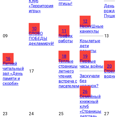
Клуб
птицы!
«Территория
День
игры»
рожде
Пушки
12
НескуШные
10
11
каникулы
СЛОВО
09
График
13
ПОБЕДЫ
работы
Крылатые
декламируй!
дети
планеты
18
19
16
Тёплые
Первые
Летний
страницы
часы войны
20
читальный
17
летнего
Стрел
зал «День
Заскучали
чтения:
водни
памяти и
без
встреча с
скорби»
новинок?
писателем
26
Cемейный
книжный
клуб
«Страницы
23
24
25
27
детства»