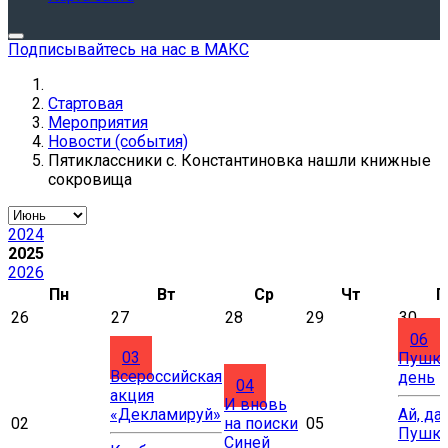
Подписывайтесь на нас в МАКС
Стартовая
Мероприятия
Новости (события)
Пятиклассники с. Константиновка нашли книжные
сокровища
2024
2025
2026
Пн
Вт
Ср
Чт
П
26
27
28
29
30
06
03
Пушки
Всероссийская
день
04
акция
И вновь
«Декламируй»
Ай, да
02
на поиски
05
Пушки
Синей