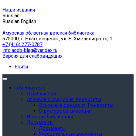
Наши издания
Russian
Russian
English
Амурская областная детская библиотека
675000, г. Благовещенск, ул. Б. Хмельницкого, 1
+7 (416) 277-0787
info.aodb-blag@yandex.ru
Версия для слабовидящих
Войти
О библиотеке
О библиотеке
Основные сведения. Реквизиты
Основные сведения. Реквизиты
Структура организации
История библиотеки
Документы
Документы
Учредительные документы