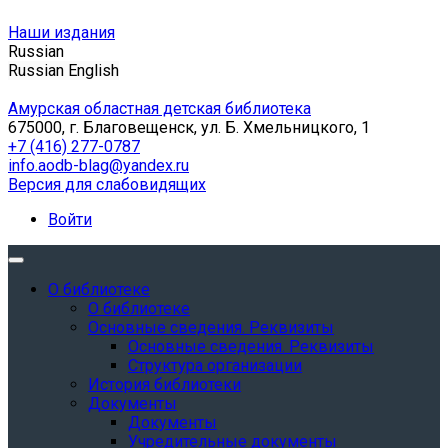
Наши издания
Russian
Russian
English
Амурская областная детская библиотека
675000, г. Благовещенск, ул. Б. Хмельницкого, 1
+7 (416) 277-0787
info.aodb-blag@yandex.ru
Версия для слабовидящих
Войти
О библиотеке
О библиотеке
Основные сведения. Реквизиты
Основные сведения. Реквизиты
Структура организации
История библиотеки
Документы
Документы
Учредительные документы