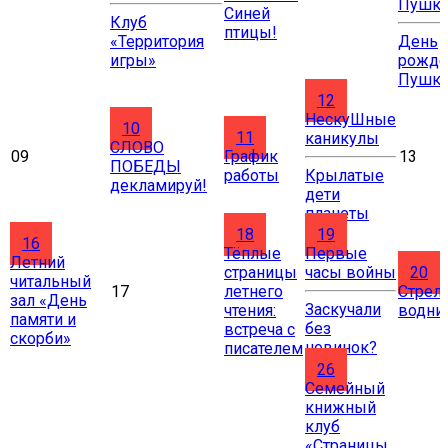
Пушки
Синей
Клуб
птицы!
«Территория
День
игры»
рожде
Пушки
12
НескуШные
10
11
каникулы
СЛОВО
09
График
13
ПОБЕДЫ
работы
Крылатые
декламируй!
дети
планеты
18
19
16
Тёплые
Первые
Летний
страницы
часы войны
20
читальный
17
летнего
Стрел
зал «День
Заскучали
чтения:
водни
памяти и
без
встреча с
скорби»
новинок?
писателем
26
Cемейный
книжный
клуб
«Страницы