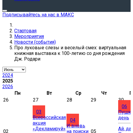
Подписывайтесь на нас в МАКС
Стартовая
Мероприятия
Новости (события)
Про луковые слезы и веселый смех: виртуальная
книжная выставка к 100-летию со дня рождения
Дж. Родари
2024
2025
2026
Пн
Вт
Ср
Чт
П
26
27
28
29
30
06
03
Пушки
Всероссийская
день
04
акция
И вновь
«Декламируй»
Ай, да
02
на поиски
05