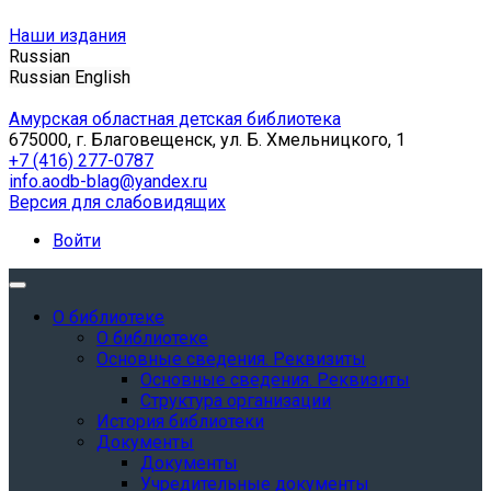
Наши издания
Russian
Russian
English
Амурская областная детская библиотека
675000, г. Благовещенск, ул. Б. Хмельницкого, 1
+7 (416) 277-0787
info.aodb-blag@yandex.ru
Версия для слабовидящих
Войти
О библиотеке
О библиотеке
Основные сведения. Реквизиты
Основные сведения. Реквизиты
Структура организации
История библиотеки
Документы
Документы
Учредительные документы