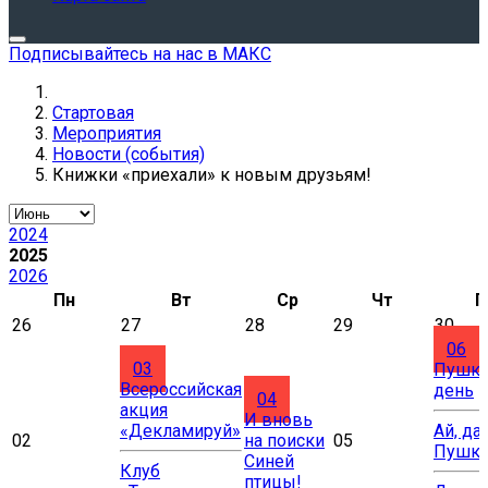
Подписывайтесь на нас в МАКС
Стартовая
Мероприятия
Новости (события)
Книжки «приехали» к новым друзьям!
2024
2025
2026
Пн
Вт
Ср
Чт
П
26
27
28
29
30
06
03
Пушки
Всероссийская
день
04
акция
И вновь
«Декламируй»
Ай, да
02
на поиски
05
Пушки
Синей
Клуб
птицы!