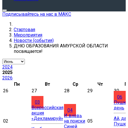
Подписывайтесь на нас в МАКС
Стартовая
Мероприятия
Новости (события)
ДНЮ ОБРАЗОВАНИЯ АМУРСКОЙ ОБЛАСТИ
посвящается!
2024
2025
2026
Пн
Вт
Ср
Чт
П
26
27
28
29
30
06
03
Пушки
Всероссийская
день
04
акция
И вновь
«Декламируй»
Ай, да
02
на поиски
05
Пушки
Синей