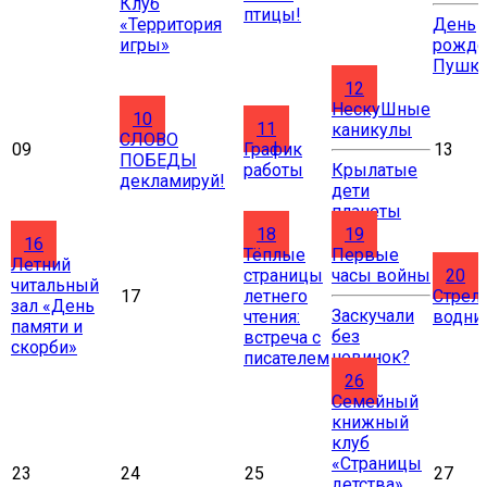
Клуб
птицы!
«Территория
День
игры»
рожде
Пушки
12
НескуШные
10
11
каникулы
СЛОВО
09
График
13
ПОБЕДЫ
работы
Крылатые
декламируй!
дети
планеты
18
19
16
Тёплые
Первые
Летний
страницы
часы войны
20
читальный
17
летнего
Стрел
зал «День
Заскучали
чтения:
водни
памяти и
без
встреча с
скорби»
новинок?
писателем
26
Cемейный
книжный
клуб
«Страницы
23
24
25
27
детства»