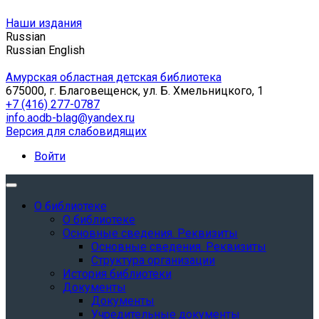
Наши издания
Russian
Russian
English
Амурская областная детская библиотека
675000, г. Благовещенск, ул. Б. Хмельницкого, 1
+7 (416) 277-0787
info.aodb-blag@yandex.ru
Версия для слабовидящих
Войти
О библиотеке
О библиотеке
Основные сведения. Реквизиты
Основные сведения. Реквизиты
Структура организации
История библиотеки
Документы
Документы
Учредительные документы