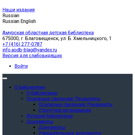
Наши издания
Russian
Russian
English
Амурская областная детская библиотека
675000, г. Благовещенск, ул. Б. Хмельницкого, 1
+7 (416) 277-0787
info.aodb-blag@yandex.ru
Версия для слабовидящих
Войти
О библиотеке
О библиотеке
Основные сведения. Реквизиты
Основные сведения. Реквизиты
Структура организации
История библиотеки
Документы
Документы
Учредительные документы