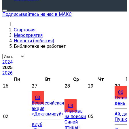
Подписывайтесь на нас в МАКС
Стартовая
Мероприятия
Новости (события)
Библиотека не работает
2024
2025
2026
Пн
Вт
Ср
Чт
П
26
27
28
29
30
06
03
Пушки
Всероссийская
день
04
акция
И вновь
«Декламируй»
Ай, да
02
на поиски
05
Пушки
Синей
Клуб
птицы!