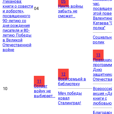
Лиханова:
05
час,
книги о совести
Никто войны
04
посвящен
и доброте»,
забыть не
этой повес
посвященного
сможет…
Валентина
90-летию со
Катаева "
дня рождения
полка"
писателя и 80-
летию Победы
Социальн
в Великой
ролик
Отечественной
войне
13
Праздничн
программа
Дню
12
защитника
Всей семьей в
Отечества
11
библиотеку
Солдат
10
Всероссий
войну не
Меч победы
акция «Да
выбирает…
ковал
книги с
Сталинград!
любовью»
Благодарн