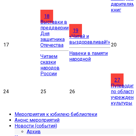
дарителям
книг
18
Выставки в
преддверии
19
Дня
«Читай и
защитника
выздоравливай!»
17
20
Отечества
Навеки в памяти
Читаем
народной
сказки
народов
России
27
Путеводит
24
25
26
по област
учрежден
культуры
Мероприятия к юбилею библиотеки
Анонс мероприятий
Новости (события)
Архив