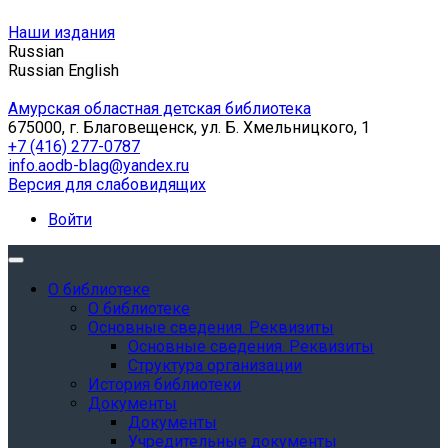
Наши издания
Russian
Russian
English
Амурская областная детская библиотека
675000, г. Благовещенск, ул. Б. Хмельницкого, 1
+7 (416) 277-0787
info.aodb-blag@yandex.ru
Версия для слабовидящих
Войти
О библиотеке
О библиотеке
Основные сведения. Реквизиты
Основные сведения. Реквизиты
Структура организации
История библиотеки
Документы
Документы
Учредительные документы