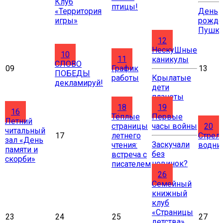
Клуб
птицы!
«Территория
День
игры»
рожде
Пушки
12
НескуШные
10
11
каникулы
СЛОВО
09
График
13
ПОБЕДЫ
работы
Крылатые
декламируй!
дети
планеты
18
19
16
Тёплые
Первые
Летний
страницы
часы войны
20
читальный
17
летнего
Стрел
зал «День
Заскучали
чтения:
водни
памяти и
без
встреча с
скорби»
новинок?
писателем
26
Cемейный
книжный
клуб
«Страницы
23
24
25
27
детства»