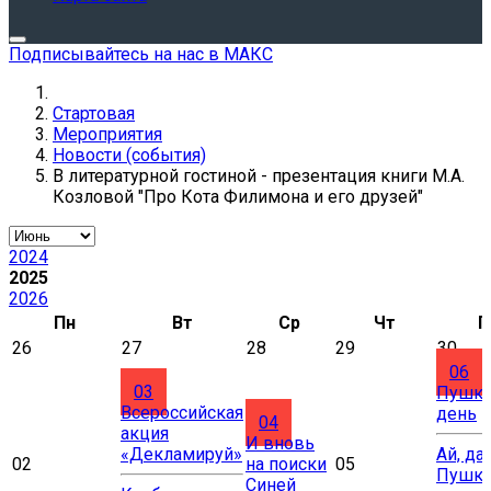
Подписывайтесь на нас в МАКС
Стартовая
Мероприятия
Новости (события)
В литературной гостиной - презентация книги М.А.
Козловой "Про Кота Филимона и его друзей"
2024
2025
2026
Пн
Вт
Ср
Чт
П
26
27
28
29
30
06
03
Пушки
Всероссийская
день
04
акция
И вновь
«Декламируй»
Ай, да
02
на поиски
05
Пушки
Синей