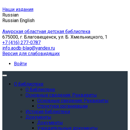
Наши издания
Russian
Russian
English
Амурская областная детская библиотека
675000, г. Благовещенск, ул. Б. Хмельницкого, 1
+7 (416) 277-0787
info.aodb-blag@yandex.ru
Версия для слабовидящих
Войти
О библиотеке
О библиотеке
Основные сведения. Реквизиты
Основные сведения. Реквизиты
Структура организации
История библиотеки
Документы
Документы
Учредительные документы