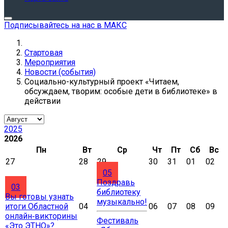
Подписывайтесь на нас в МАКС
Стартовая
Мероприятия
Новости (события)
Социально-культурный проект «Читаем,
обсуждаем, творим: особые дети в библиотеке» в
действии
2025
2026
Пн
Вт
Ср
Чт
Пт
Сб
Вс
27
28
29
30
31
01
02
05
Поздравь
03
библиотеку
Вы готовы узнать
музыкально!
итоги Областной
04
06
07
08
09
онлайн‑викторины
Фестиваль
«Это ЭТНО»?