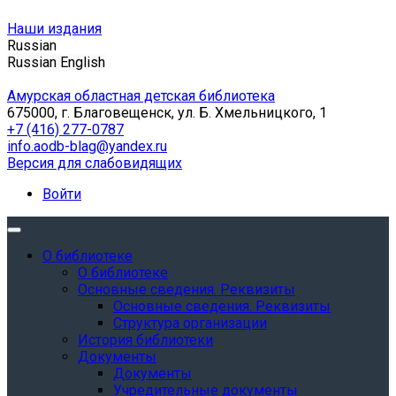
Наши издания
Russian
Russian
English
Амурская областная детская библиотека
675000, г. Благовещенск, ул. Б. Хмельницкого, 1
+7 (416) 277-0787
info.aodb-blag@yandex.ru
Версия для слабовидящих
Войти
О библиотеке
О библиотеке
Основные сведения. Реквизиты
Основные сведения. Реквизиты
Структура организации
История библиотеки
Документы
Документы
Учредительные документы