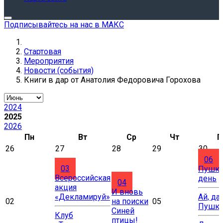
Подписывайтесь на нас в МАКС
Стартовая
Мероприятия
Новости (события)
Книги в дар от Анатолия Федоровича Горохова
2024
2025
2026
Пн
Вт
Ср
Чт
П
26
27
28
29
30
06
03
Пушки
Всероссийская
день
04
акция
И вновь
«Декламируй»
Ай, да
02
на поиски
05
Пушки
Синей
Клуб
птицы!