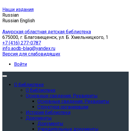
Наши издания
Russian
Russian
English
Амурская областная детская библиотека
675000, г. Благовещенск, ул. Б. Хмельницкого, 1
+7 (416) 277-0787
info.aodb-blag@yandex.ru
Версия для слабовидящих
Войти
О библиотеке
О библиотеке
Основные сведения. Реквизиты
Основные сведения. Реквизиты
Структура организации
История библиотеки
Документы
Документы
Учредительные документы