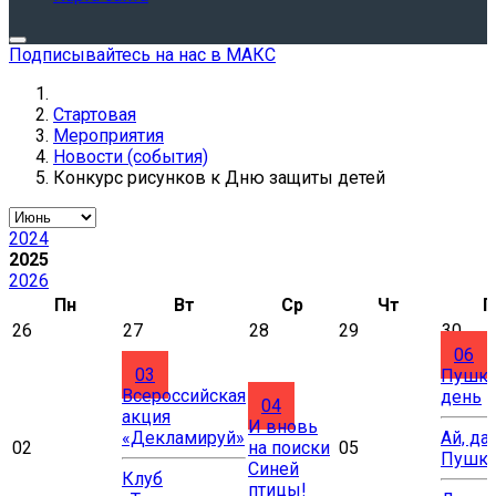
Подписывайтесь на нас в МАКС
Стартовая
Мероприятия
Новости (события)
Конкурс рисунков к Дню защиты детей
2024
2025
2026
Пн
Вт
Ср
Чт
П
26
27
28
29
30
06
03
Пушки
Всероссийская
день
04
акция
И вновь
«Декламируй»
Ай, да
02
на поиски
05
Пушки
Синей
Клуб
птицы!