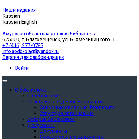
Наши издания
Russian
Russian
English
Амурская областная детская библиотека
675000, г. Благовещенск, ул. Б. Хмельницкого, 1
+7 (416) 277-0787
info.aodb-blag@yandex.ru
Версия для слабовидящих
Войти
О библиотеке
О библиотеке
Основные сведения. Реквизиты
Основные сведения. Реквизиты
Структура организации
История библиотеки
Документы
Документы
Учредительные документы