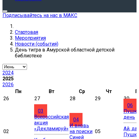
Подписывайтесь на нас в МАКС
Стартовая
Мероприятия
Новости (события)
День тигра в Амурской областной детской
библиотеке
2024
2025
2026
Пн
Вт
Ср
Чт
П
26
27
28
29
30
06
03
Пушки
Всероссийская
день
04
акция
И вновь
«Декламируй»
Ай, да
02
на поиски
05
Пушки
Синей