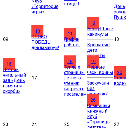
Клуб
птицы!
«Территория
День
игры»
рожде
Пушки
12
НескуШные
10
11
каникулы
СЛОВО
09
График
13
ПОБЕДЫ
работы
Крылатые
декламируй!
дети
планеты
18
19
16
Тёплые
Первые
Летний
страницы
часы войны
20
читальный
17
летнего
Стрел
зал «День
Заскучали
чтения:
водни
памяти и
без
встреча с
скорби»
новинок?
писателем
26
Cемейный
книжный
клуб
«Страницы
23
24
25
27
детства»