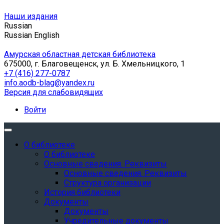
Наши издания
Russian
Russian
English
Амурская областная детская библиотека
675000, г. Благовещенск, ул. Б. Хмельницкого, 1
+7 (416) 277-0787
info.aodb-blag@yandex.ru
Версия для слабовидящих
Войти
О библиотеке
О библиотеке
Основные сведения. Реквизиты
Основные сведения. Реквизиты
Структура организации
История библиотеки
Документы
Документы
Учредительные документы