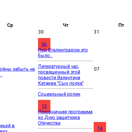
Ср
Чт
Пт
30
31
06
Под Сталинградом это
было…
Литературный час,
ойны забыть не
07
посвященный этой
…
повести Валентина
Катаева "Сын полка"
Социальный ролик
13
Праздничная программа
ко Дню защитника
Отечества
мьей в
14
теку