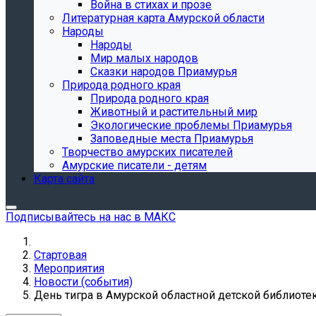
Война в стихах и прозе
Литературная карта Амурской области
Народы
Народы
Мир малых народов
Сказки народов Приамурья
Природа родного края
Природа родного края
Животный и растительный мир
Экологические проблемы Приамурья
Заповедные места Приамурья
Творчество амурских писателей
Амурские писатели - детям
Карта сайта
Подписывайтесь на нас в МАКС
Стартовая
Мероприятия
Новости (события)
День тигра в Амурской областной детской библиоте