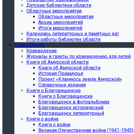
Детские библиотеки области
Областные мероприятия
Областные мероприятия
Архив мероприятий
Итоги мероприятий
Календарь литературных и памятных дат
Итоги работы библиотек области
Краеведение
Краеведение
Журналы и газеты по краеведению для детей
Книги об Амурской области
Книги об Амурской области
История Приамурья
Проект «Кланяюсь земле Амурской»
Справочные издания
Книги о Благовещенске
Книги о Благовещенске
Благовещенск в фотоальбомах
Благовещенск исторический
Благовещенск литературный
Книги о войне
Книги о войне
Великая Отечественная война (1941-1945).