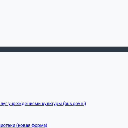
луг учреждениями культуры (bus.gov.ru)
лиотеки (новая форма)