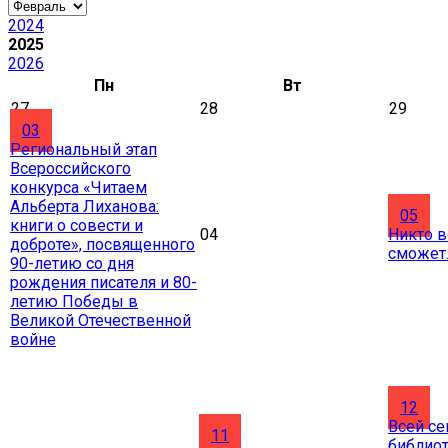
2024
2025
2026
Пн
Вт
27
28
29
03
Региональный этап
Всероссийского
конкурса «Читаем
Альберта Лиханова:
05
книги о совести и
04
Никто в
доброте», посвященного
сможет
90-летию со дня
рождения писателя и 80-
летию Победы в
Великой Отечественной
войне
12
Всей се
11
библио