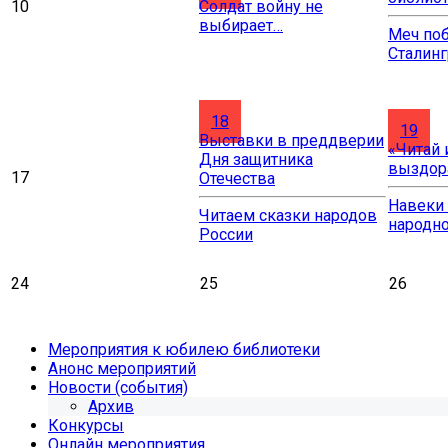
10
Солдат войну не
выбирает…
Меч по
Сталинг
18
19
Выставки в преддверии
«Читай 
Дня защитника
выздор
17
Отечества
Навеки 
Читаем сказки народов
народн
России
24
25
26
Мероприятия к юбилею библиотеки
Анонс мероприятий
Новости (события)
Архив
Конкурсы
Онлайн мероприятия