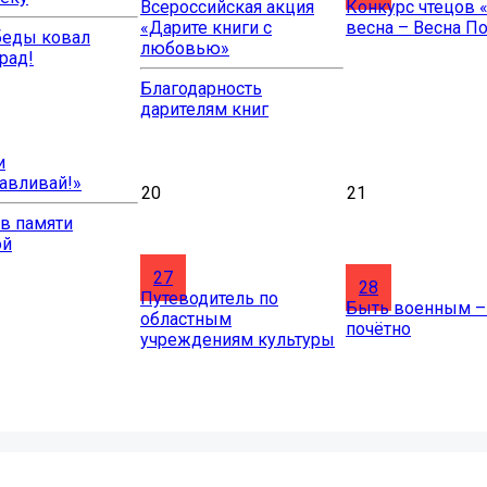
Всероссийская акция
Конкурс чтецов 
«Дарите книги с
весна – Весна П
беды ковал
любовью»
рад!
Благодарность
дарителям книг
и
авливай!»
20
21
в памяти
ой
27
28
Путеводитель по
Быть военным –
областным
почётно
учреждениям культуры