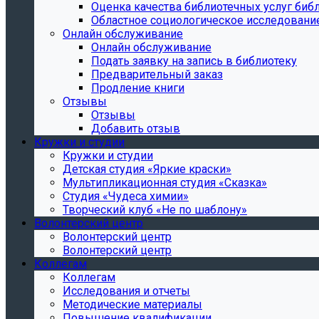
Oценка качества библиотечных услуг библ
Областное социологическое исследовани
Онлайн обслуживание
Онлайн обслуживание
Подать заявку на запись в библиотеку
Предварительный заказ
Продление книги
Отзывы
Отзывы
Добавить отзыв
Кружки и студии
Кружки и студии
Детская студия «Яркие краски»
Мультипликационная студия «Сказка»
Студия «Чудеса химии»
Творческий клуб «Не по шаблону»
Волонтерский центр
Волонтерский центр
Волонтерский центр
Коллегам
Коллегам
Исследования и отчеты
Методические материалы
Повышение квалификации