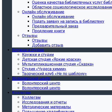
Oценка качества библиотечных услуг библ
Областное социологическое исследовани
Онлайн обслуживание
Онлайн обслуживание
Подать заявку на запись в библиотеку
Предварительный заказ
Продление книги
Отзывы
Отзывы
Добавить отзыв
Кружки и студии
Кружки и студии
Детская студия «Яркие краски»
Мультипликационная студия «Сказка»
Студия «Чудеса химии»
Творческий клуб «Не по шаблону»
Волонтерский центр
Волонтерский центр
Волонтерский центр
Коллегам
Коллегам
Исследования и отчеты
Методические материалы
Повышение квалификации