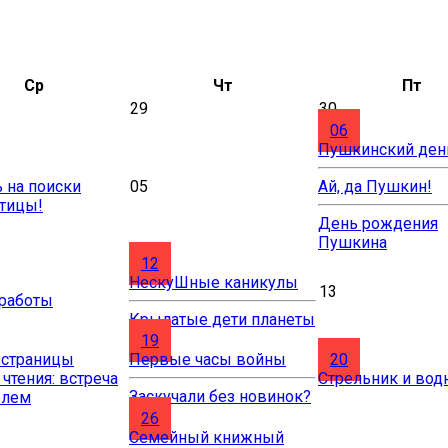
Ср
Чт
Пт
29
30
06
Пушкинский ден
 на поиски
05
Ай, да Пушкин!
птицы!
День рождения
Пушкина
12
НескуШные каникулы
13
 работы
Крылатые дети планеты
19
 страницы
Первые часы войны
20
 чтения: встреча
Стрельник и вод
Заскучали без новинок?
елем
26
Cемейный книжный