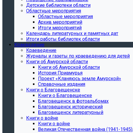
Детские библиотеки области
Областные мероприятия
Областные мероприятия
Архив мероприятий
Итоги мероприятий
Календарь литературных и памятных дат
Итоги работы библиотек области
Краеведение
Краеведение
Журналы и газеты по краеведению для детей
Книги об Амурской области
Книги об Амурской области
История Приамурья
Проект «Кланяюсь земле Амурской»
Справочные издания
Книги о Благовещенске
Книги о Благовещенске
Благовещенск в фотоальбомах
Благовещенск исторический
Благовещенск литературный
Книги о войне
Книги о войне
Великая Отечественная война (1941-1945).