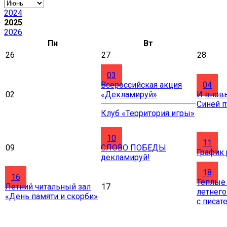
2024
2025
2026
Пн
Вт
26
27
28
03
Всероссийская акция
04
02
«Декламируй»
И вновь
Синей 
Клуб «Территория игры»
10
11
09
СЛОВО ПОБЕДЫ
График
декламируй!
18
16
Тёплые
Летний читальный зал
17
летнего
«День памяти и скорби»
с писат