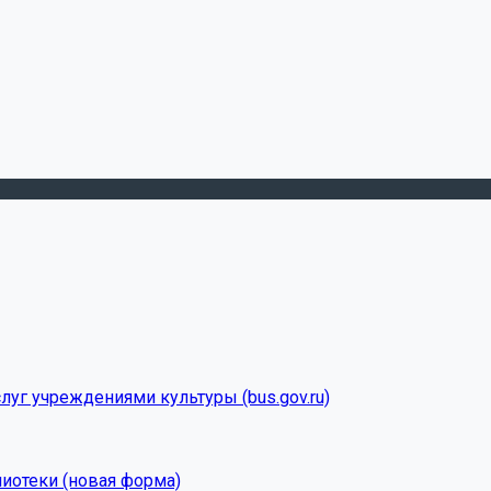
луг учреждениями культуры (bus.gov.ru)
лиотеки (новая форма)