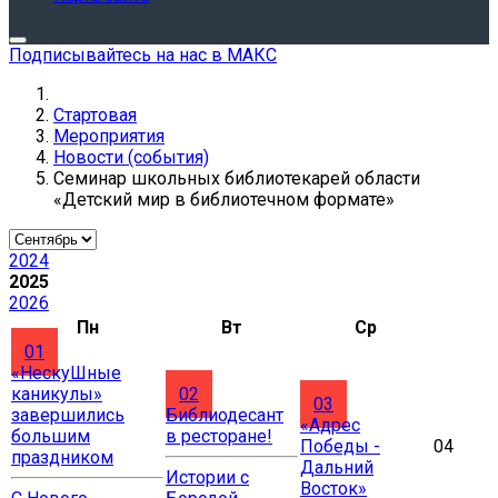
Подписывайтесь на нас в МАКС
Стартовая
Мероприятия
Новости (события)
Семинар школьных библиотекарей области
«Детский мир в библиотечном формате»
2024
2025
2026
Пн
Вт
Ср
01
«НескуШные
каникулы»
02
03
завершились
Библиодесант
«Адрес
большим
в ресторане!
Победы -
04
праздником
Дальний
Истории с
Восток»