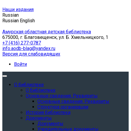
Наши издания
Russian
Russian
English
Амурская областная детская библиотека
675000, г. Благовещенск, ул. Б. Хмельницкого, 1
+7 (416) 277-0787
info.aodb-blag@yandex.ru
Версия для слабовидящих
Войти
О библиотеке
О библиотеке
Основные сведения. Реквизиты
Основные сведения. Реквизиты
Структура организации
История библиотеки
Документы
Документы
Учредительные документы