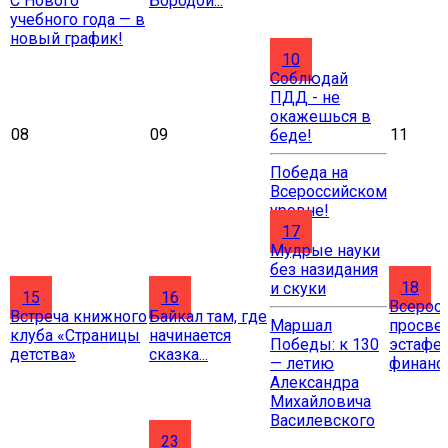
С Нового
Бородой...
учебного года — в
новый график!
10
Соблюдай
ПДД - не
окажешься в
08
09
11
беде!
Победа на
Всероссийском
уровне!
17
Мудрые науки
без назидания
18
и скуки
15
16
Всерос
Встреча книжного
Байкал там, где
Маршал
просве
клуба «Страницы
начинается
Победы: к 130
эстафе
детства»
сказка...
— летию
финанс
Александра
Михайловича
Василевского
23