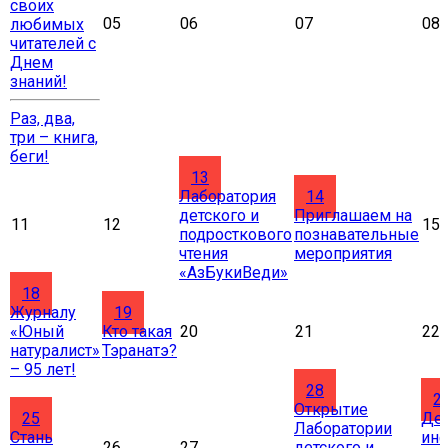
своих
05
06
07
08
любимых
читателей с
Днем
знаний!
Раз, два,
три – книга,
беги!
13
Лаборатория
14
детского и
Приглашаем на
11
12
15
подросткового
познавательные
чтения
мероприятия
«АзБукиВеди»
18
Журналу
19
«Юный
Кто такая
20
21
22
натуралист»
Тэранатэ?
– 95 лет!
28
2
Открытие
25
Де
Лаборатории
Стань
ин
26
27
детского и