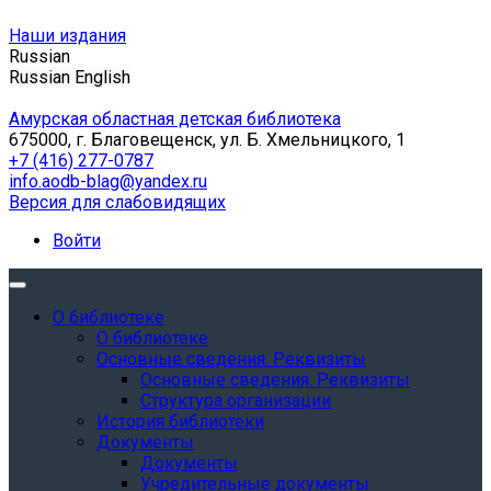
Наши издания
Russian
Russian
English
Амурская областная детская библиотека
675000, г. Благовещенск, ул. Б. Хмельницкого, 1
+7 (416) 277-0787
info.aodb-blag@yandex.ru
Версия для слабовидящих
Войти
О библиотеке
О библиотеке
Основные сведения. Реквизиты
Основные сведения. Реквизиты
Структура организации
История библиотеки
Документы
Документы
Учредительные документы