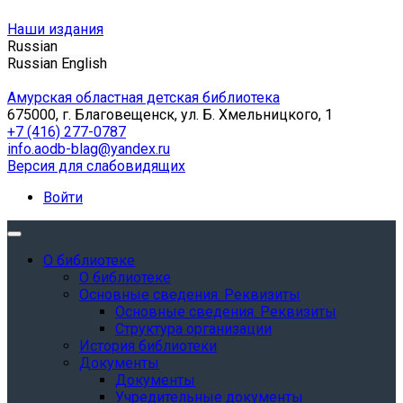
Наши издания
Russian
Russian
English
Амурская областная детская библиотека
675000, г. Благовещенск, ул. Б. Хмельницкого, 1
+7 (416) 277-0787
info.aodb-blag@yandex.ru
Версия для слабовидящих
Войти
О библиотеке
О библиотеке
Основные сведения. Реквизиты
Основные сведения. Реквизиты
Структура организации
История библиотеки
Документы
Документы
Учредительные документы