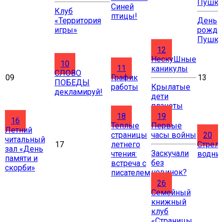
Пушки
Синей
Клуб
птицы!
«Территория
День
игры»
рожде
Пушки
12
НескуШные
10
11
каникулы
СЛОВО
09
График
13
ПОБЕДЫ
работы
Крылатые
декламируй!
дети
планеты
18
19
16
Тёплые
Первые
Летний
страницы
часы войны
20
читальный
17
летнего
Стрел
зал «День
Заскучали
чтения:
водни
памяти и
без
встреча с
скорби»
новинок?
писателем
26
Cемейный
книжный
клуб
«Страницы