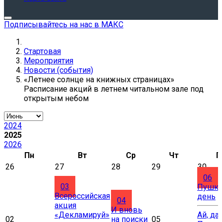
Подписывайтесь на нас в МАКС
Стартовая
Мероприятия
Новости (события)
«Летнее солнце на книжных страницах»
Расписание акций в летнем читальном зале под
открытым небом
2024
2025
2026
Пн
Вт
Ср
Чт
П
26
27
28
29
30
06
03
Пушки
Всероссийская
день
04
акция
И вновь
«Декламируй»
Ай, да
02
на поиски
05