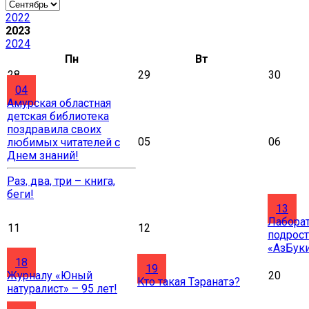
2022
2023
2024
Пн
Вт
28
29
30
04
Амурская областная
детская библиотека
поздравила своих
05
06
любимых читателей с
Днем знаний!
Раз, два, три – книга,
беги!
13
Лаборат
11
12
подрост
«АзБук
18
19
Журналу «Юный
20
Кто такая Тэранатэ?
натуралист» – 95 лет!