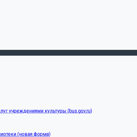
луг учреждениями культуры (bus.gov.ru)
лиотеки (новая форма)