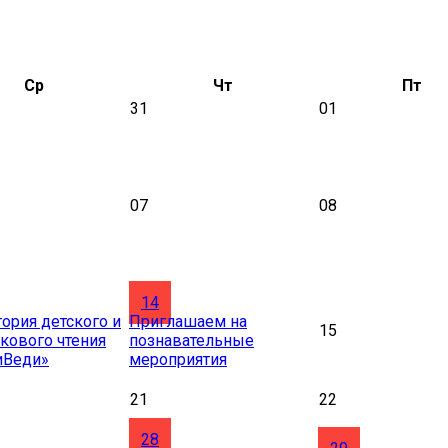
Ср
Чт
Пт
31
01
07
08
14
ория детского и
Приглашаем на
15
кового чтения
познавательные
иВеди»
мероприятия
21
22
28