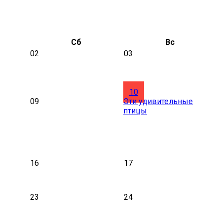
Сб
Вс
02
03
10
09
Эти удивительные
птицы
16
17
23
24