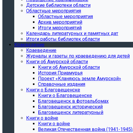
Детские библиотеки области
Областные мероприятия
Областные мероприятия
Архив мероприятий
Итоги мероприятий
Календарь литературных и памятных дат
Итоги работы библиотек области
Краеведение
Краеведение
Журналы и газеты по краеведению для детей
Книги об Амурской области
Книги об Амурской области
История Приамурья
Проект «Кланяюсь земле Амурской»
Справочные издания
Книги о Благовещенске
Книги о Благовещенске
Благовещенск в фотоальбомах
Благовещенск исторический
Благовещенск литературный
Книги о войне
Книги о войне
Великая Отечественная война (1941-1945).