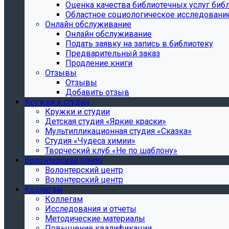
Oценка качества библиотечных услуг библ
Областное социологическое исследовани
Онлайн обслуживание
Онлайн обслуживание
Подать заявку на запись в библиотеку
Предварительный заказ
Продление книги
Отзывы
Отзывы
Добавить отзыв
Кружки и студии
Кружки и студии
Детская студия «Яркие краски»
Мультипликационная студия «Сказка»
Студия «Чудеса химии»
Творческий клуб «Не по шаблону»
Волонтерский центр
Волонтерский центр
Волонтерский центр
Коллегам
Коллегам
Исследования и отчеты
Методические материалы
Повышение квалификации