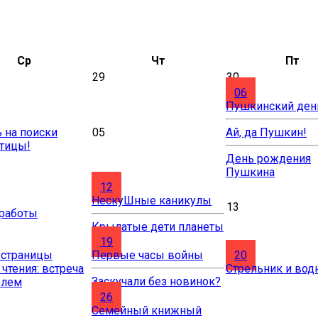
Ср
Чт
Пт
29
30
06
Пушкинский ден
 на поиски
05
Ай, да Пушкин!
птицы!
День рождения
Пушкина
12
НескуШные каникулы
13
 работы
Крылатые дети планеты
19
 страницы
Первые часы войны
20
 чтения: встреча
Стрельник и вод
Заскучали без новинок?
елем
26
Cемейный книжный