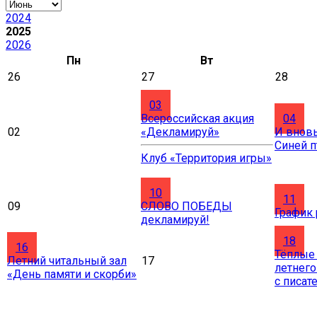
2024
2025
2026
Пн
Вт
26
27
28
03
Всероссийская акция
04
02
«Декламируй»
И вновь
Синей 
Клуб «Территория игры»
10
11
09
СЛОВО ПОБЕДЫ
График
декламируй!
18
16
Тёплые
Летний читальный зал
17
летнего
«День памяти и скорби»
с писат