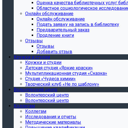
Oценка качества библиотечных услуг библ
Областное социологическое исследовани
Онлайн обслуживание
Онлайн обслуживание
Подать заявку на запись в библиотеку
Предварительный заказ
Продление книги
Отзывы
Отзывы
Добавить отзыв
Кружки и студии
Кружки и студии
Детская студия «Яркие краски»
Мультипликационная студия «Сказка»
Студия «Чудеса химии»
Творческий клуб «Не по шаблону»
Волонтерский центр
Волонтерский центр
Волонтерский центр
Коллегам
Коллегам
Исследования и отчеты
Методические материалы
Повышение квалификации