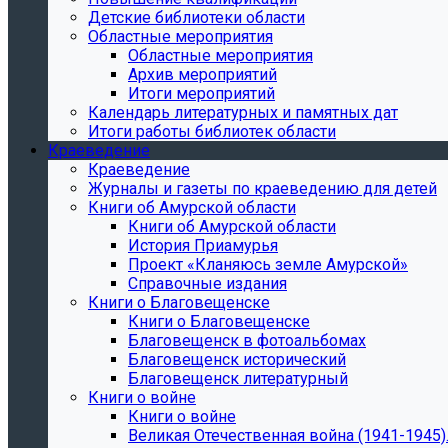
Детские библиотеки области
Областные мероприятия
Областные мероприятия
Архив мероприятий
Итоги мероприятий
Календарь литературных и памятных дат
Итоги работы библиотек области
Краеведение
Краеведение
Журналы и газеты по краеведению для детей
Книги об Амурской области
Книги об Амурской области
История Приамурья
Проект «Кланяюсь земле Амурской»
Справочные издания
Книги о Благовещенске
Книги о Благовещенске
Благовещенск в фотоальбомах
Благовещенск исторический
Благовещенск литературный
Книги о войне
Книги о войне
Великая Отечественная война (1941-1945).