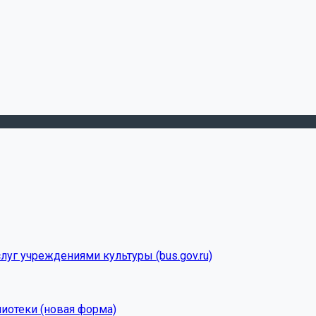
луг учреждениями культуры (bus.gov.ru)
лиотеки (новая форма)