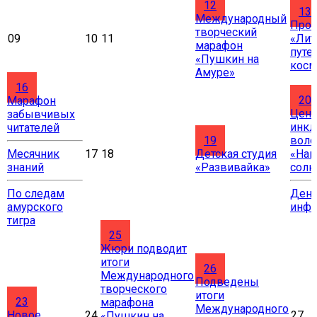
12
13
Международный
Прое
творческий
09
10
11
«Лит
марафон
путе
«Пушкин на
косм
Амуре»
16
20
Марафон
Цент
забывчивых
инкл
читателей
19
воло
Месячник
17
18
Детская студия
«Нав
знаний
«Развивайка»
солн
По следам
Ден
амурского
инф
тигра
25
Жюри подводит
итоги
26
Международного
Подведены
творческого
итоги
23
марафона
Международного
Новое
24
27
«Пушкин на