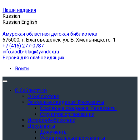
Наши издания
Russian
Russian
English
Амурская областная детская библиотека
675000, г. Благовещенск, ул. Б. Хмельницкого, 1
+7 (416) 277-0787
info.aodb-blag@yandex.ru
Версия для слабовидящих
Войти
О библиотеке
О библиотеке
Основные сведения. Реквизиты
Основные сведения. Реквизиты
Структура организации
История библиотеки
Документы
Документы
Учредительные документы