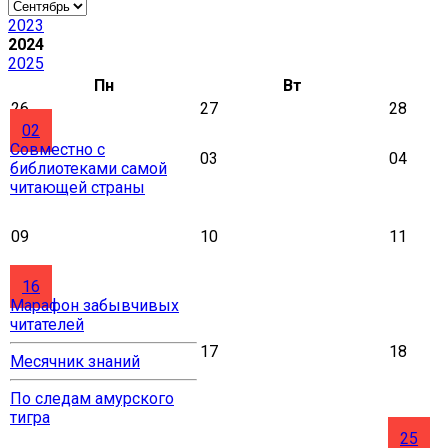
2023
2024
2025
Пн
Вт
26
27
28
02
Совместно с
03
04
библиотеками самой
читающей страны
09
10
11
16
Марафон забывчивых
читателей
17
18
Месячник знаний
По следам амурского
тигра
25