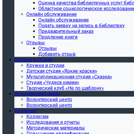
Oценка качества библиотечных услуг библ
Областное социологическое исследовани
Онлайн обслуживание
Онлайн обслуживание
Подать заявку на запись в библиотеку
Предварительный заказ
Продление книги
Отзывы
Отзывы
Добавить отзыв
Кружки и студии
Кружки и студии
Детская студия «Яркие краски»
Мультипликационная студия «Сказка»
Студия «Чудеса химии»
Творческий клуб «Не по шаблону»
Волонтерский центр
Волонтерский центр
Волонтерский центр
Коллегам
Коллегам
Исследования и отчеты
Методические материалы
Повышение квалификации