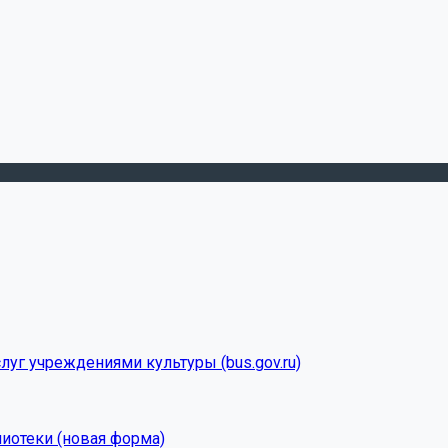
луг учреждениями культуры (bus.gov.ru)
лиотеки (новая форма)