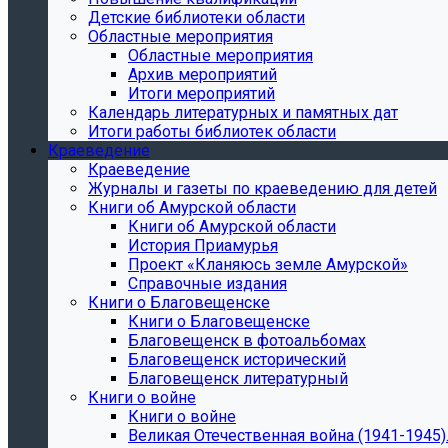
Детские библиотеки области
Областные мероприятия
Областные мероприятия
Архив мероприятий
Итоги мероприятий
Календарь литературных и памятных дат
Итоги работы библиотек области
Краеведение
Краеведение
Журналы и газеты по краеведению для детей
Книги об Амурской области
Книги об Амурской области
История Приамурья
Проект «Кланяюсь земле Амурской»
Справочные издания
Книги о Благовещенске
Книги о Благовещенске
Благовещенск в фотоальбомах
Благовещенск исторический
Благовещенск литературный
Книги о войне
Книги о войне
Великая Отечественная война (1941-1945).