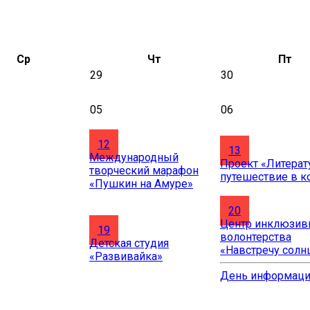
Ср
Чт
Пт
29
30
05
06
12
13
Международный
Проект «Литерат
творческий марафон
путешествие в к
«Пушкин на Амуре»
20
Центр инклюзив
19
волонтерства
Детская студия
«Навстречу солн
«Развивайка»
День информац