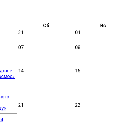
Сб
Вс
31
01
07
08
урное
14
15
осмос»
ного
21
22
цу»
ии