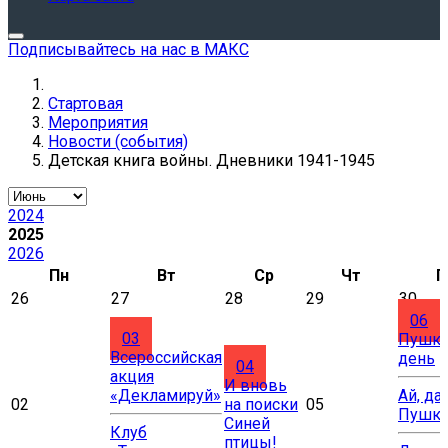
Подписывайтесь на нас в МАКС
Стартовая
Мероприятия
Новости (события)
Детская книга войны. Дневники 1941-1945
2024
2025
2026
Пн
Вт
Ср
Чт
П
26
27
28
29
30
06
03
Пушки
Всероссийская
день
04
акция
И вновь
«Декламируй»
Ай, да
02
на поиски
05
Пушки
Синей
Клуб
птицы!