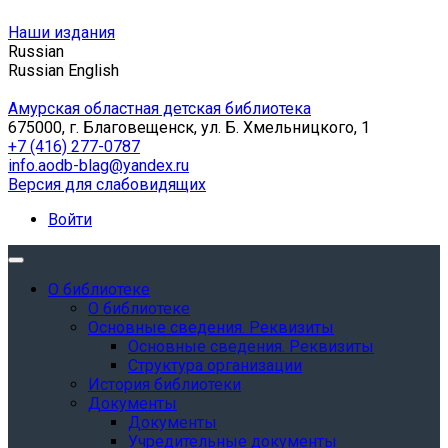
Наши издания
Russian
Russian
English
Амурская областная детская библиотека
675000, г. Благовещенск, ул. Б. Хмельницкого, 1
+7 (416) 277-0787
info.aodb-blag@yandex.ru
Версия для слабовидящих
Войти
О библиотеке
О библиотеке
Основные сведения. Реквизиты
Основные сведения. Реквизиты
Структура организации
История библиотеки
Документы
Документы
Учредительные документы