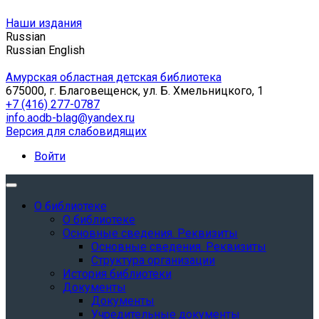
Наши издания
Russian
Russian
English
Амурская областная детская библиотека
675000, г. Благовещенск, ул. Б. Хмельницкого, 1
+7 (416) 277-0787
info.aodb-blag@yandex.ru
Версия для слабовидящих
Войти
О библиотеке
О библиотеке
Основные сведения. Реквизиты
Основные сведения. Реквизиты
Структура организации
История библиотеки
Документы
Документы
Учредительные документы