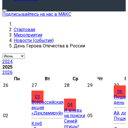
Подписывайтесь на нас в МАКС
Стартовая
Мероприятия
Новости (события)
День Героев Отечества в России
2024
2025
2026
Пн
Вт
Ср
Чт
П
26
27
28
29
30
06
03
Пушки
Всероссийская
день
04
акция
И вновь
«Декламируй»
Ай, да
02
на поиски
05
Пушки
Синей
Клуб
птицы!