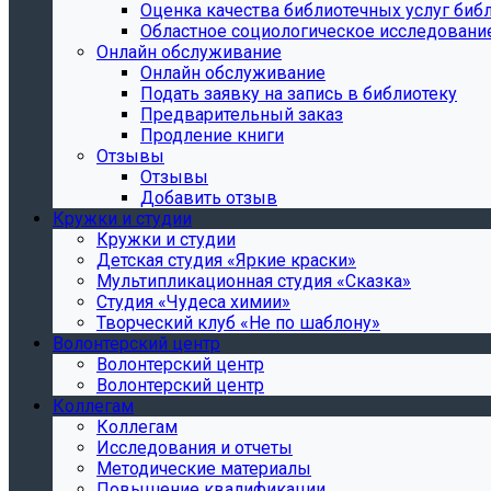
Oценка качества библиотечных услуг библ
Областное социологическое исследовани
Онлайн обслуживание
Онлайн обслуживание
Подать заявку на запись в библиотеку
Предварительный заказ
Продление книги
Отзывы
Отзывы
Добавить отзыв
Кружки и студии
Кружки и студии
Детская студия «Яркие краски»
Мультипликационная студия «Сказка»
Студия «Чудеса химии»
Творческий клуб «Не по шаблону»
Волонтерский центр
Волонтерский центр
Волонтерский центр
Коллегам
Коллегам
Исследования и отчеты
Методические материалы
Повышение квалификации