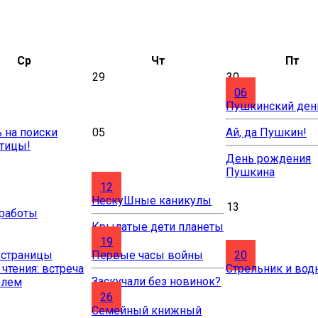
Ср
Чт
Пт
29
30
06
Пушкинский ден
 на поиски
05
Ай, да Пушкин!
птицы!
День рождения
Пушкина
12
НескуШные каникулы
13
 работы
Крылатые дети планеты
19
 страницы
Первые часы войны
20
 чтения: встреча
Стрельник и вод
Заскучали без новинок?
елем
26
Cемейный книжный