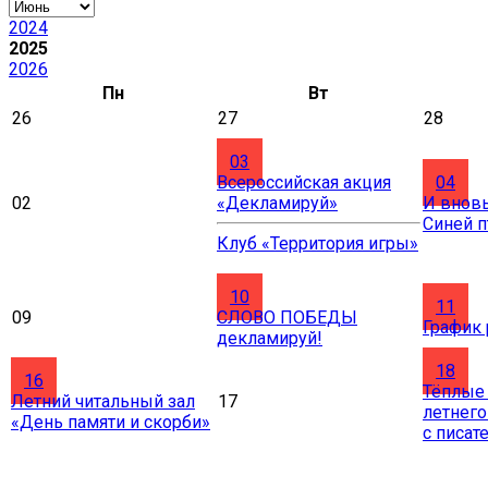
2024
2025
2026
Пн
Вт
26
27
28
03
Всероссийская акция
04
02
«Декламируй»
И вновь
Синей 
Клуб «Территория игры»
10
11
09
СЛОВО ПОБЕДЫ
График
декламируй!
18
16
Тёплые
Летний читальный зал
17
летнего
«День памяти и скорби»
с писат