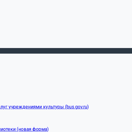
луг учреждениями культуры (bus.gov.ru)
лиотеки (новая форма)