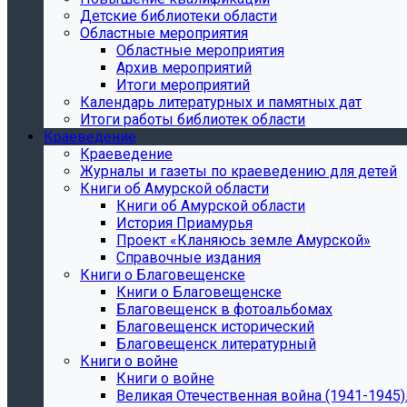
Детские библиотеки области
Областные мероприятия
Областные мероприятия
Архив мероприятий
Итоги мероприятий
Календарь литературных и памятных дат
Итоги работы библиотек области
Краеведение
Краеведение
Журналы и газеты по краеведению для детей
Книги об Амурской области
Книги об Амурской области
История Приамурья
Проект «Кланяюсь земле Амурской»
Справочные издания
Книги о Благовещенске
Книги о Благовещенске
Благовещенск в фотоальбомах
Благовещенск исторический
Благовещенск литературный
Книги о войне
Книги о войне
Великая Отечественная война (1941-1945).