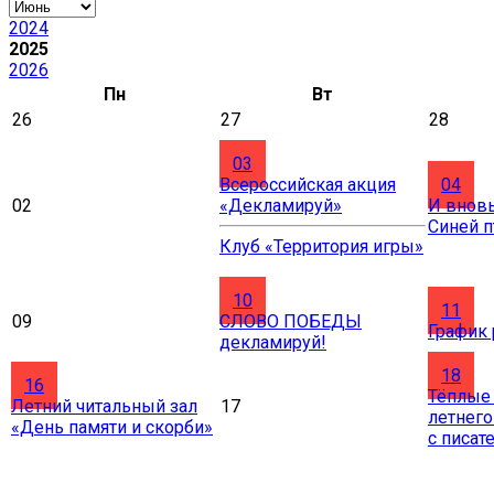
2024
2025
2026
Пн
Вт
26
27
28
03
Всероссийская акция
04
02
«Декламируй»
И вновь
Синей 
Клуб «Территория игры»
10
11
09
СЛОВО ПОБЕДЫ
График
декламируй!
18
16
Тёплые
Летний читальный зал
17
летнего
«День памяти и скорби»
с писат