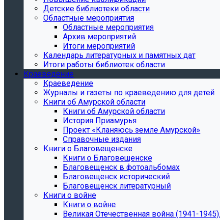
Детские библиотеки области
Областные мероприятия
Областные мероприятия
Архив мероприятий
Итоги мероприятий
Календарь литературных и памятных дат
Итоги работы библиотек области
Краеведение
Краеведение
Журналы и газеты по краеведению для детей
Книги об Амурской области
Книги об Амурской области
История Приамурья
Проект «Кланяюсь земле Амурской»
Справочные издания
Книги о Благовещенске
Книги о Благовещенске
Благовещенск в фотоальбомах
Благовещенск исторический
Благовещенск литературный
Книги о войне
Книги о войне
Великая Отечественная война (1941-1945).