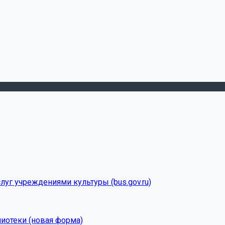
луг учреждениями культуры (bus.gov.ru)
лиотеки (новая форма)