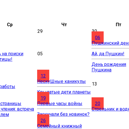
Ср
Чт
Пт
29
30
06
Пушкинский ден
 на поиски
05
Ай, да Пушкин!
птицы!
День рождения
Пушкина
12
НескуШные каникулы
13
 работы
Крылатые дети планеты
19
 страницы
Первые часы войны
20
 чтения: встреча
Стрельник и вод
Заскучали без новинок?
елем
26
Cемейный книжный