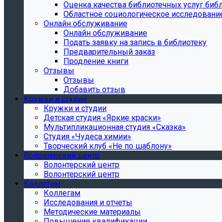
Oценка качества библиотечных услуг библ
Областное социологическое исследовани
Онлайн обслуживание
Онлайн обслуживание
Подать заявку на запись в библиотеку
Предварительный заказ
Продление книги
Отзывы
Отзывы
Добавить отзыв
Кружки и студии
Кружки и студии
Детская студия «Яркие краски»
Мультипликационная студия «Сказка»
Студия «Чудеса химии»
Творческий клуб «Не по шаблону»
Волонтерский центр
Волонтерский центр
Волонтерский центр
Коллегам
Коллегам
Исследования и отчеты
Методические материалы
Повышение квалификации