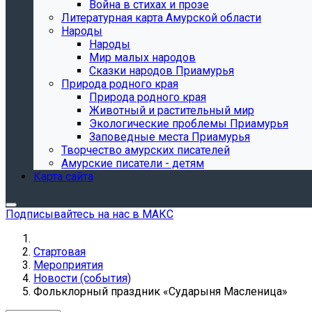
Война в стихах и прозе
Литературная карта Амурской области
Народы
Народы
Мир малых народов
Сказки народов Приамурья
Природа родного края
Природа родного края
Животный и растительный мир
Экологические проблемы Приамурья
Заповедные места Приамурья
Творчество амурских писателей
Амурские писатели - детям
Карта сайта
Подписывайтесь на нас в МАКС
Стартовая
Мероприятия
Новости (события)
Фольклорный праздник «Сударыня Масленица»