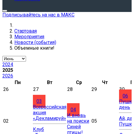
Подписывайтесь на нас в МАКС
Стартовая
Мероприятия
Новости (события)
Объемные книги!
2024
2025
2026
Пн
Вт
Ср
Чт
П
26
27
28
29
30
06
03
Пушки
Всероссийская
день
04
акция
И вновь
«Декламируй»
Ай, да
02
на поиски
05
Пушки
Синей
Клуб
птицы!