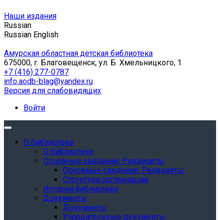
Наши издания
Russian
Russian
English
Амурская областная детская библиотека
675000, г. Благовещенск, ул. Б. Хмельницкого, 1
+7 (416) 277-0787
info.aodb-blag@yandex.ru
Версия для слабовидящих
Войти
О библиотеке
О библиотеке
Основные сведения. Реквизиты
Основные сведения. Реквизиты
Структура организации
История библиотеки
Документы
Документы
Учредительные документы