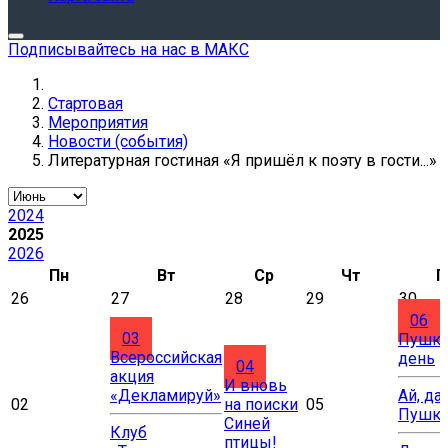
Подписывайтесь на нас в МАКС
Стартовая
Мероприятия
Новости (события)
Литературная гостиная «Я пришёл к поэту в гости...»
2024
2025
2026
Пн
Вт
Ср
Чт
П
26
27
28
29
30
06
03
Пушки
Всероссийская
день
04
акция
И вновь
«Декламируй»
Ай, да
02
на поиски
05
Пушки
Синей
Клуб
птицы!