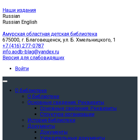
Наши издания
Russian
Russian
English
Амурская областная детская библиотека
675000, г. Благовещенск, ул. Б. Хмельницкого, 1
+7 (416) 277-0787
info.aodb-blag@yandex.ru
Версия для слабовидящих
Войти
О библиотеке
О библиотеке
Основные сведения. Реквизиты
Основные сведения. Реквизиты
Структура организации
История библиотеки
Документы
Документы
Учредительные документы