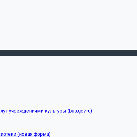
луг учреждениями культуры (bus.gov.ru)
лиотеки (новая форма)