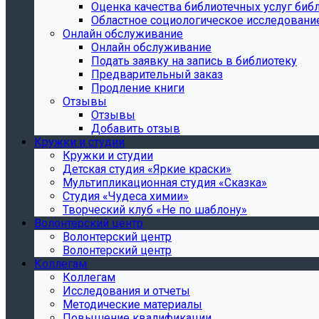
Oценка качества библиотечных услуг библ
Областное социологическое исследовани
Онлайн обслуживание
Онлайн обслуживание
Подать заявку на запись в библиотеку
Предварительный заказ
Продление книги
Отзывы
Отзывы
Добавить отзыв
Кружки и студии
Кружки и студии
Детская студия «Яркие краски»
Мультипликационная студия «Сказка»
Студия «Чудеса химии»
Творческий клуб «Не по шаблону»
Волонтерский центр
Волонтерский центр
Волонтерский центр
Коллегам
Коллегам
Исследования и отчеты
Методические материалы
Повышение квалификации