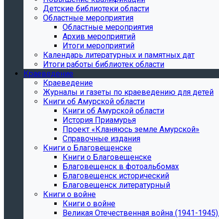
Детские библиотеки области
Областные мероприятия
Областные мероприятия
Архив мероприятий
Итоги мероприятий
Календарь литературных и памятных дат
Итоги работы библиотек области
Краеведение
Краеведение
Журналы и газеты по краеведению для детей
Книги об Амурской области
Книги об Амурской области
История Приамурья
Проект «Кланяюсь земле Амурской»
Справочные издания
Книги о Благовещенске
Книги о Благовещенске
Благовещенск в фотоальбомах
Благовещенск исторический
Благовещенск литературный
Книги о войне
Книги о войне
Великая Отечественная война (1941-1945).