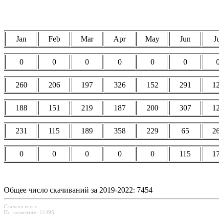
Jan
Feb
Mar
Apr
May
Jun
J
0
0
0
0
0
0
260
206
197
326
152
291
1
188
151
219
187
200
307
1
231
115
189
358
229
65
2
0
0
0
0
0
115
1
Общее число скачиваний за 2019-2022: 7454
Скачано всего:
По элементам: 11495