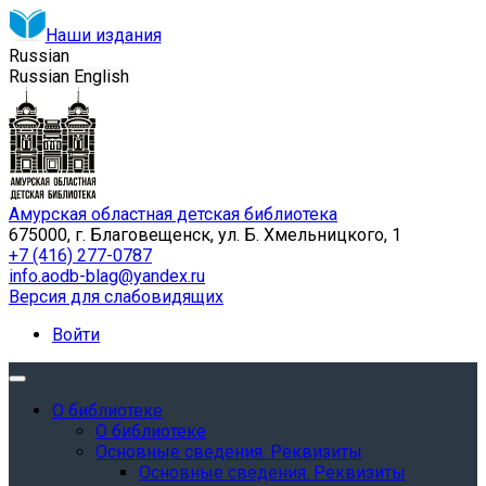
Наши издания
Russian
Russian
English
Амурская областная детская библиотека
675000, г. Благовещенск, ул. Б. Хмельницкого, 1
+7 (416) 277-0787
info.aodb-blag@yandex.ru
Версия для слабовидящих
Войти
О библиотеке
О библиотеке
Основные сведения. Реквизиты
Основные сведения. Реквизиты