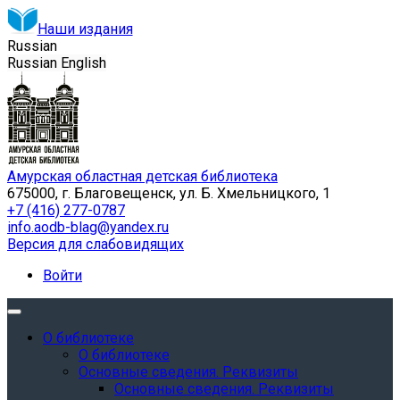
Наши издания
Russian
Russian
English
Амурская областная детская библиотека
675000, г. Благовещенск, ул. Б. Хмельницкого, 1
+7 (416) 277-0787
info.aodb-blag@yandex.ru
Версия для слабовидящих
Войти
О библиотеке
О библиотеке
Основные сведения. Реквизиты
Основные сведения. Реквизиты