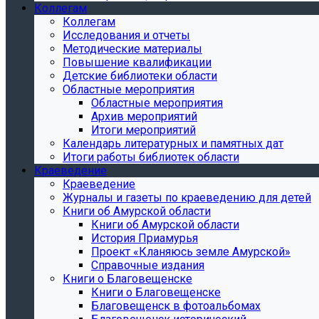
Коллегам
Коллегам
Исследования и отчеты
Методические материалы
Повышение квалификации
Детские библиотеки области
Областные мероприятия
Областные мероприятия
Архив мероприятий
Итоги мероприятий
Календарь литературных и памятных дат
Итоги работы библиотек области
Краеведение
Краеведение
Журналы и газеты по краеведению для детей
Книги об Амурской области
Книги об Амурской области
История Приамурья
Проект «Кланяюсь земле Амурской»
Справочные издания
Книги о Благовещенске
Книги о Благовещенске
Благовещенск в фотоальбомах