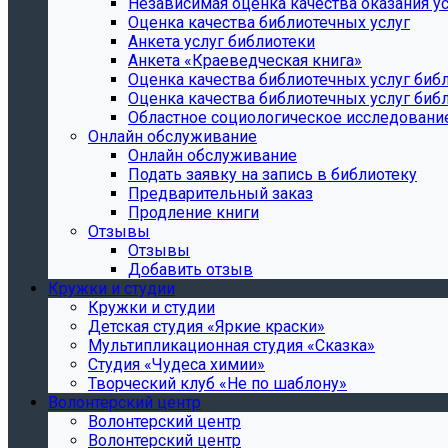
Независимая оценка качества оказания ус
Оценка качества библиотечных услуг
Анкета услуг библиотеки
Анкета «Краеведческая книга»
Oценка качества библиотечных услуг биб
Oценка качества библиотечных услуг библ
Областное социологическое исследовани
Онлайн обслуживание
Онлайн обслуживание
Подать заявку на запись в библиотеку
Предварительный заказ
Продление книги
Отзывы
Отзывы
Добавить отзыв
Кружки и студии
Кружки и студии
Детская студия «Яркие краски»
Мультипликационная студия «Сказка»
Студия «Чудеса химии»
Творческий клуб «Не по шаблону»
Волонтерский центр
Волонтерский центр
Волонтерский центр