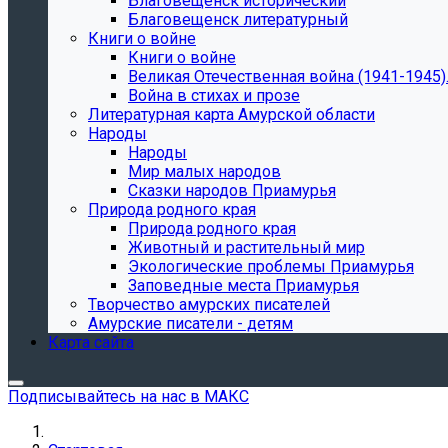
Благовещенск исторический
Благовещенск литературный
Книги о войне
Книги о войне
Великая Отечественная война (1941-1945).
Война в стихах и прозе
Литературная карта Амурской области
Народы
Народы
Мир малых народов
Сказки народов Приамурья
Природа родного края
Природа родного края
Животный и растительный мир
Экологические проблемы Приамурья
Заповедные места Приамурья
Творчество амурских писателей
Амурские писатели - детям
Карта сайта
Подписывайтесь на нас в МАКС