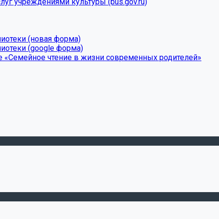
луг учреждениями культуры (bus.gov.ru)
лиотеки (новая форма)
иотеки (google форма)
е «Семейное чтение в жизни современных родителей»