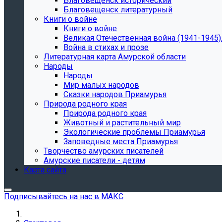
Благовещенск исторический
Благовещенск литературный
Книги о войне
Книги о войне
Великая Отечественная война (1941-1945).
Война в стихах и прозе
Литературная карта Амурской области
Народы
Народы
Мир малых народов
Сказки народов Приамурья
Природа родного края
Природа родного края
Животный и растительный мир
Экологические проблемы Приамурья
Заповедные места Приамурья
Творчество амурских писателей
Амурские писатели - детям
Карта сайта
Подписывайтесь на нас в МАКС