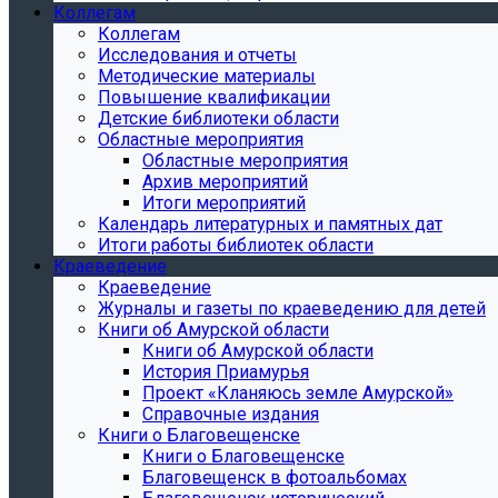
Коллегам
Коллегам
Исследования и отчеты
Методические материалы
Повышение квалификации
Детские библиотеки области
Областные мероприятия
Областные мероприятия
Архив мероприятий
Итоги мероприятий
Календарь литературных и памятных дат
Итоги работы библиотек области
Краеведение
Краеведение
Журналы и газеты по краеведению для детей
Книги об Амурской области
Книги об Амурской области
История Приамурья
Проект «Кланяюсь земле Амурской»
Справочные издания
Книги о Благовещенске
Книги о Благовещенске
Благовещенск в фотоальбомах