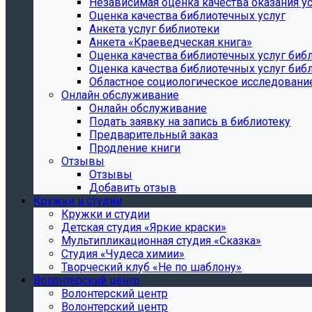
Независимая оценка качества оказания ус
Оценка качества библиотечных услуг
Анкета услуг библиотеки
Анкета «Краеведческая книга»
Oценка качества библиотечных услуг биб
Oценка качества библиотечных услуг библ
Областное социологическое исследовани
Онлайн обслуживание
Онлайн обслуживание
Подать заявку на запись в библиотеку
Предварительный заказ
Продление книги
Отзывы
Отзывы
Добавить отзыв
Кружки и студии
Кружки и студии
Детская студия «Яркие краски»
Мультипликационная студия «Сказка»
Студия «Чудеса химии»
Творческий клуб «Не по шаблону»
Волонтерский центр
Волонтерский центр
Волонтерский центр