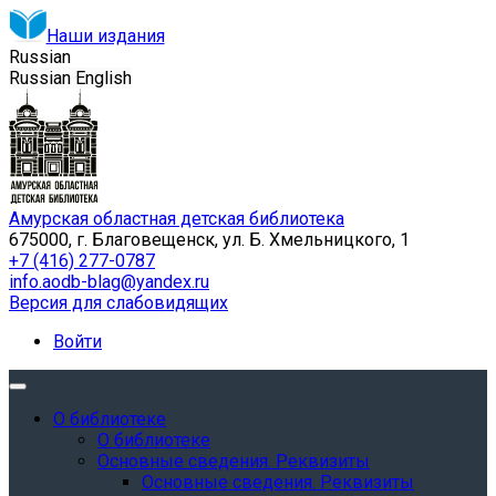
Наши издания
Russian
Russian
English
Амурская областная детская библиотека
675000, г. Благовещенск, ул. Б. Хмельницкого, 1
+7 (416) 277-0787
info.aodb-blag@yandex.ru
Версия для слабовидящих
Войти
О библиотеке
О библиотеке
Основные сведения. Реквизиты
Основные сведения. Реквизиты