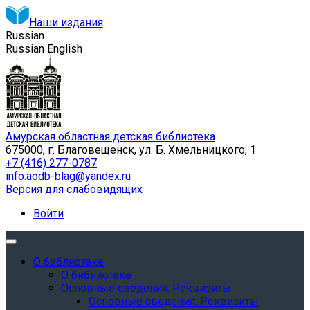
Наши издания
Russian
Russian
English
Амурская областная детская библиотека
675000, г. Благовещенск, ул. Б. Хмельницкого, 1
+7 (416) 277-0787
info.aodb-blag@yandex.ru
Версия для слабовидящих
Войти
О библиотеке
О библиотеке
Основные сведения. Реквизиты
Основные сведения. Реквизиты